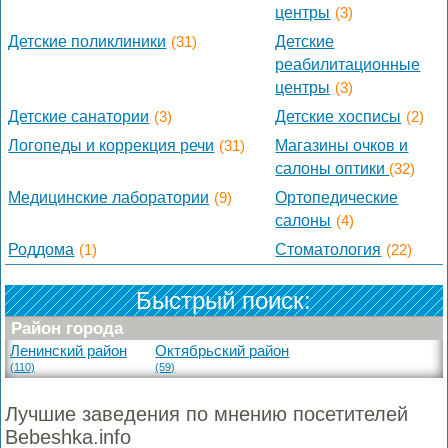
центры
(3)
Детские поликлиники
(31)
Детские
реабилитационные
центры
(3)
Детские санатории
(3)
Детские хосписы
(2)
Логопеды и коррекция речи
(31)
Магазины очков и
салоны оптики
(32)
Медицинские лаборатории
(9)
Ортопедические
салоны
(4)
Роддома
(1)
Стоматология
(22)
Быстрый поиск:
Район города
Ленинский район
Октябрьский район
(110)
(59)
Лучшие заведения по мнению посетителей
Bebeshka.info