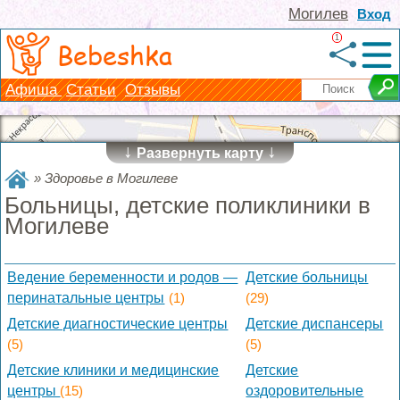
Могилев
Вход
1
Bebeshka
Афиша
Статьи
Отзывы
↓
↓
Развернуть карту
»
Здоровье в Могилеве
Больницы, детские поликлиники в
Могилеве
Ведение беременности и родов —
Детские больницы
перинатальные центры
(1)
(29)
Детские диагностические центры
Детские диспансеры
(5)
(5)
Детские клиники и медицинские
Детские
центры
(15)
оздоровительные