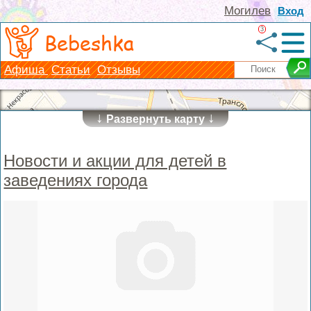
Могилев
Вход
3
Bebeshka
Афиша
Статьи
Отзывы
↓
↓
Развернуть карту
Новости и акции для детей в
заведениях города